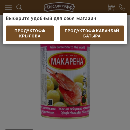
Выберите удобный для себя магазин
вы
Маслины, оливки, каперсы консервированные
Оливки Makarena зеленые с креветкой 300мл
ПРОДУКТОФФ
ПРОДУКТОФФ КАБАНБАЙ
КРЫЛОВА
БАТЫРА