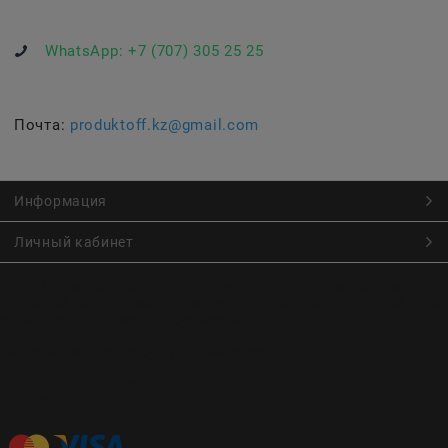
WhatsApp:
+7 (707) 305 25 25
Почта:
produktoff.kz@gmail.com
Информация
Личный кабинет
Онлайн заказ продуктов питания по низким ценам.
Большой ассортимент продуктов, выпечки, готовой еды
с быстрой доставкой курьером
Заказы на доставку принимаются с
Пн. по Чт. 9:00 до 22:30
Пт. по Вс. с 9:00 до 23:30