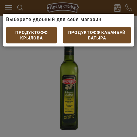
Выберите удобный для себя магазин
ны
Растительное масло
Оливковое масло Makarena 
Оливковое масло Makarena Extra Virgen 0,5л
ПРОДУКТОФФ
ПРОДУКТОФФ КАБАНБАЙ
КРЫЛОВА
БАТЫРА