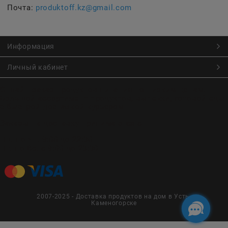
Почта:
produktoff.kz@gmail.com
Информация
Личный кабинет
Онлайн заказ продуктов питания по низким ценам.
Большой ассортимент продуктов, выпечки, готовой еды
с быстрой доставкой курьером
Заказы на доставку принимаются с
Пн. по Чт. 9:00 до 22:30
Пт. по Вс. с 9:00 до 23:30
2007-2025 - Доставка продуктов на дом в Усть-
Каменогорске