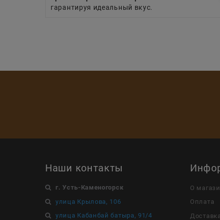
гарантируя идеальный вкус.
Наши контакты
Инфо
г. Усть-Каменогорск
О магаз
улица Крылова, 106
Оплата
улица Кабанбай батыра, 91/4
Доставк