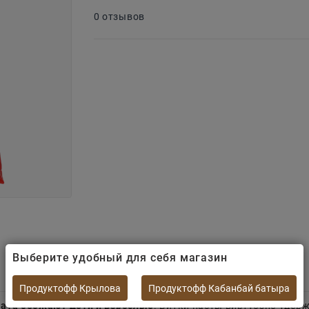
0 отзывов
Выберите удобный для себя магазин
Продуктофф Крылова
Продуктофф Кабанбай батыра
ната обожают дети и взрослые
. Витки пасты виртуозно удер