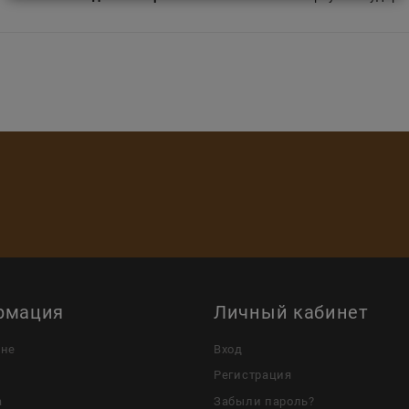
рмация
Личный кабинет
ине
Вход
Регистрация
а
Забыли пароль?