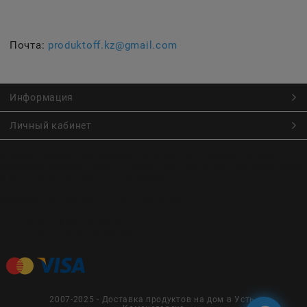
Почта:
produktoff.kz@gmail.com
Информация
Личный кабинет
Онлайн заказ продуктов питания по низким ценам.
Большой ассортимент продуктов, выпечки, готовой еды
с быстрой доставкой курьером
Заказы на доставку принимаются с
Пн. по Чт. 9:00 до 22:30
Пт. по Вс. с 9:00 до 23:30
2007-2025 - Доставка продуктов на дом в Усть-