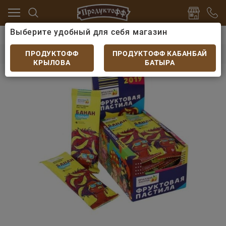
Выберите удобный для себя магазин
ты
Зефир, мармелад, пастила, сахарная вата
Паст
Пастила фруктовая Банан
ПРОДУКТОФФ
ПРОДУКТОФФ КАБАНБАЙ
КРЫЛОВА
БАТЫРА