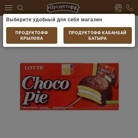
Выберите удобный для себя магазин
ты
Печенье, пряники, сушки
Печенье бисквитное Lo
Печенье бисквитное Lotte Choco-Pie 168гр
ПРОДУКТОФФ
ПРОДУКТОФФ КАБАНБАЙ
КРЫЛОВА
БАТЫРА