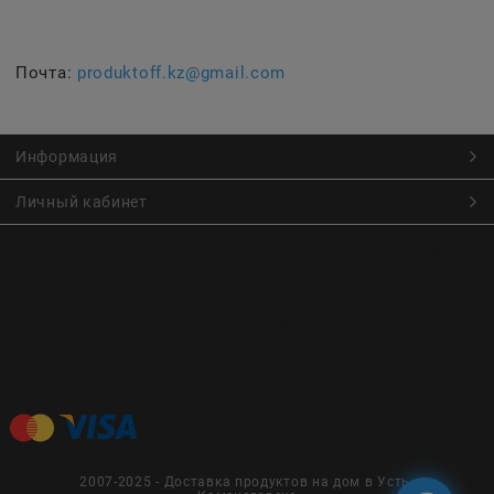
Почта:
produktoff.kz@gmail.com
Информация
Личный кабинет
Онлайн заказ продуктов питания по низким ценам.
Большой ассортимент продуктов, выпечки, готовой еды
с быстрой доставкой курьером
Заказы на доставку принимаются с
Пн. по Чт. 9:00 до 22:30
Пт. по Вс. с 9:00 до 23:30
2007-2025 - Доставка продуктов на дом в Усть-