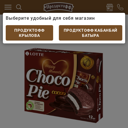
Выберите удобный для себя магазин
ты
Печенье, пряники, сушки
Печенье бисквитное L
Печенье бисквитное Lotte Choco-Pie Какао
ПРОДУКТОФФ
ПРОДУКТОФФ КАБАНБАЙ
336гр
КРЫЛОВА
БАТЫРА