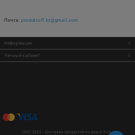
Почта:
produktoff.kz@gmail.com
Информация
Личный кабинет
Онлайн заказ продуктов питания по низким ценам.
Большой ассортимент продуктов, выпечки, готовой еды
с быстрой доставкой курьером
Заказы на доставку принимаются с
Пн. по Чт. 9:00 до 22:30
Пт. по Вс. с 9:00 до 23:30
2007-2025 - Доставка продуктов на дом в Усть-