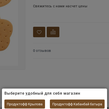
Свяжитесь с нами насчет цены
0 отзывов
Выберите удобный для себя магазин
Продуктофф Крылова
Продуктофф Кабанбай батыра
аслаждения.
Рассыпчатая текстура печенья идеально допол