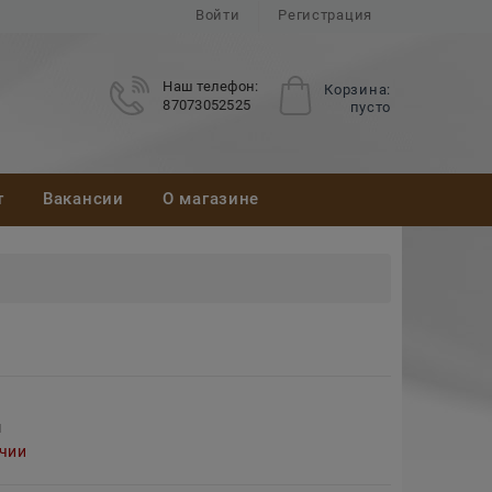
Войти
Регистрация
Наш телефон:
Корзина:
87073052525
пусто
т
Вакансии
О магазине
м
ичии