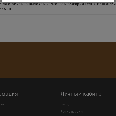
ается стабильно высоким качеством обжарки теста.
Ваш люби
семьи.
рмация
Личный кабинет
ине
Вход
Регистрация