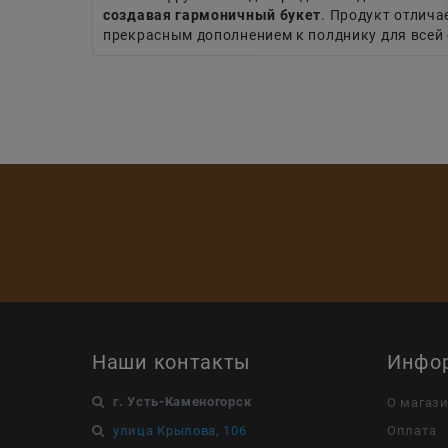
создавая гармоничный букет
. Продукт отлич
прекрасным дополнением к полднику для всей 
Наши контакты
Инфо
г. Усть-Каменогорск
О магаз
улица Крылова, 106
Оплата