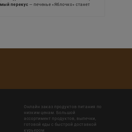
мый перекус
— печенье «Яблочко» станет
Онлайн заказ продуктов питания по
низким ценам. Большой
ассортимент продуктов, выпечки,
готовой еды с быстрой доставкой
курьером