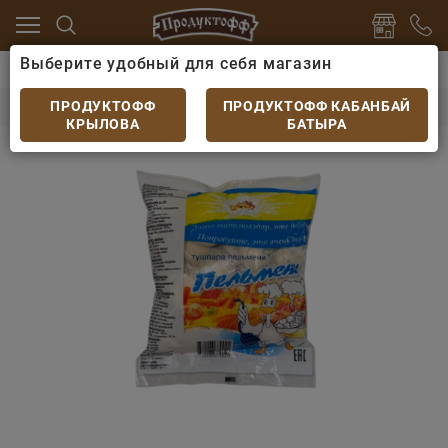
Выберите удобный для себя магазин
розка
Пельмени, вареники, хинкали
Пельмени Дун
Пельмени Дунганские свино-говяжьи 400гр
ПРОДУКТОФФ
ПРОДУКТОФФ КАБАНБАЙ
КРЫЛОВА
БАТЫРА