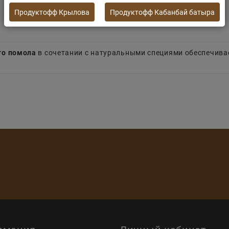
Продуктофф Крылова
Продуктофф Кабанбай батыра
го помола
в сочетании с натуральными специями обеспечива