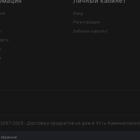
рмация
Личный кабинет
ине
Вход
Регистрация
а
Забыли пароль?
зать
ы
и
2007-2025 - Доставка продуктов на дом в Усть-Каменогорске
збранное