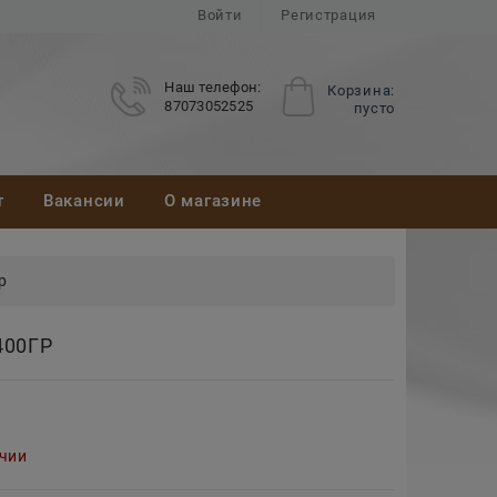
Войти
Регистрация
Наш телефон:
Корзина:
87073052525
пусто
т
Вакансии
О магазине
р
400ГР
ичии