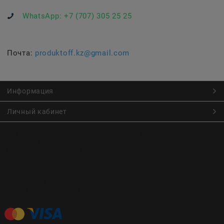
WhatsApp:
+7 (707) 305 25 25
Почта:
produktoff.kz@gmail.com
Информация
Личный кабинет
Онлайн заказ продуктов питания по низким ценам.
Большой ассортимент продуктов, выпечки, готовой еды
с быстрой доставкой курьером
Заказы на доставку принимаются с
Пн. по Чт. 9:00 до 22:30
Пт. по Вс. с 9:00 до 23:30