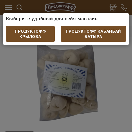
Выберите удобный для себя магазин
ка
Пельмени, вареники, хинкали
Пельмени Кузнец
Пельмени Кузнецов Куриные 400гр
ПРОДУКТОФФ
ПРОДУКТОФФ КАБАНБАЙ
КРЫЛОВА
БАТЫРА