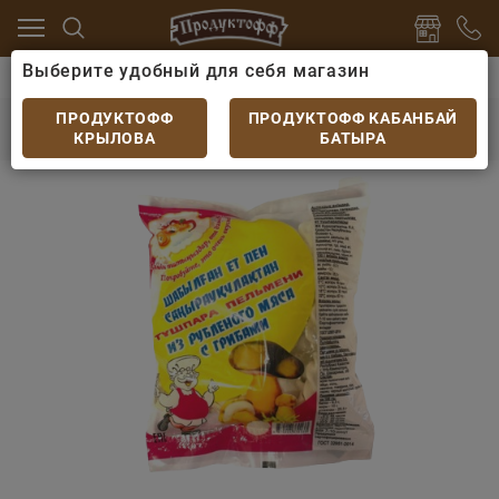
Выберите удобный для себя магазин
розка
Пельмени, вареники, хинкали
Пельмени Пре
Пельмени Премиум свино-говяжьи с грибами
ПРОДУКТОФФ
ПРОДУКТОФФ КАБАНБАЙ
400гр
КРЫЛОВА
БАТЫРА