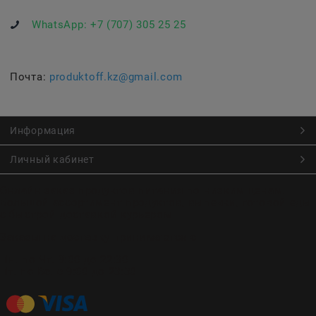
WhatsApp:
+7 (707) 305 25 25
Почта:
produktoff.kz@gmail.com
Информация
Личный кабинет
Онлайн заказ продуктов питания по низким ценам.
Большой ассортимент продуктов, выпечки, готовой еды
с быстрой доставкой курьером
Заказы на доставку принимаются с
Пн. по Чт. 9:00 до 22:30
Пт. по Вс. с 9:00 до 23:30