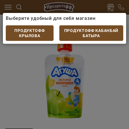
Выберите удобный для себя магазин
питки
Детский сок, вода, пюре, смузи
Пюре Агуша 
Пюре Агуша Яблоко дой-пак 90гр
ПРОДУКТОФФ
ПРОДУКТОФФ КАБАНБАЙ
КРЫЛОВА
БАТЫРА