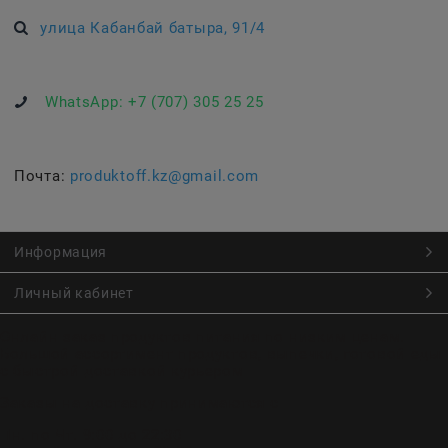
улица Кабанбай батыра, 91/4
WhatsApp:
+7 (707) 305 25 25
Почта:
produktoff.kz@gmail.com
Информация
Личный кабинет
Онлайн заказ продуктов питания по низким ценам.
Большой ассортимент продуктов, выпечки, готовой еды
с быстрой доставкой курьером
Заказы на доставку принимаются с
Пн. по Чт. 9:00 до 22:30