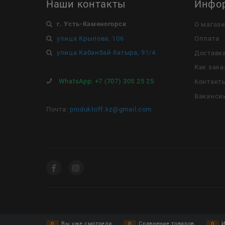
Наши контакты
Инфо
г. Усть-Каменогорск
О магаз
улица Крылова, 106
Оплата
улица Кабанбай батыра, 91/4
Доставк
Как зака
WhatsApp:
+7 (707) 305 25 25
Контакт
Ваканси
Почта:
produktoff.kz@gmail.com
Вы уже смотрели
Сравнение товаров
И
0
0
0