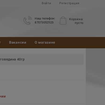
Войти
Регистрация
Наш телефон:
Корзина:
87073052525
пусто
т
Вакансии
О магазине
говядина 40гр
ичии