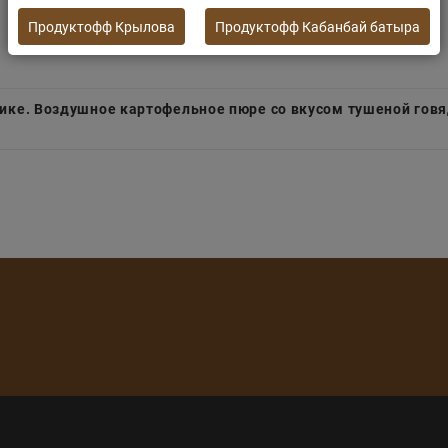
Продуктофф Крылова
Продуктофф Кабанбай батыра
чике. Воздушное картофельное пюре со вкусом тушеной гов