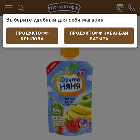
Выберите удобный для себя магазин
ки
Детский сок, вода, пюре, смузи
Пюре Фруто-Нян
Пюре Фруто-Няня яблоко банан клубника пауч
ПРОДУКТОФФ
ПРОДУКТОФФ КАБАНБАЙ
90гр
КРЫЛОВА
БАТЫРА