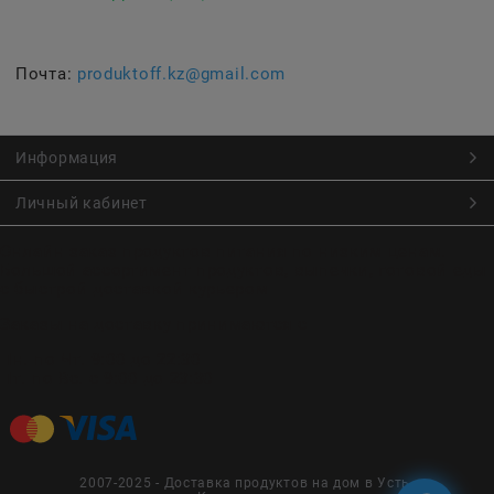
Почта:
produktoff.kz@gmail.com
Информация
Личный кабинет
Онлайн заказ продуктов питания по низким ценам.
Большой ассортимент продуктов, выпечки, готовой еды
с быстрой доставкой курьером
Заказы на доставку принимаются с
Пн. по Чт. 9:00 до 22:30
Пт. по Вс. с 9:00 до 23:30
2007-2025 - Доставка продуктов на дом в Усть-