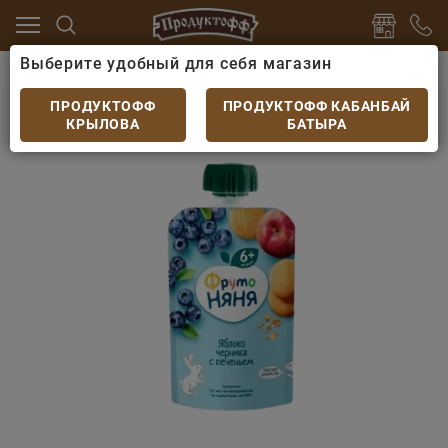
Выберите удобный для себя магазин
ки
Детский сок, вода, пюре, смузи
Пюре ФрутоНяня
Пюре ФрутоНяня яблоко черника печенье с
ПРОДУКТОФФ
ПРОДУКТОФФ КАБАНБАЙ
аронией пауч 90гр
КРЫЛОВА
БАТЫРА