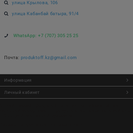
улица Крылова, 106
улица Кабанбай батыра, 91/4
WhatsApp:
+7 (707) 305 25 25
Почта:
produktoff.kz@gmail.com
Информация
Личный кабинет
Онлайн заказ продуктов питания по низким ценам.
Большой ассортимент продуктов, выпечки, готовой еды
с быстрой доставкой курьером
Заказы на доставку принимаются с