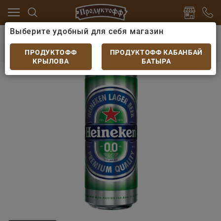
Выберите удобный для себя магазин
очное, Ж/Б
Пиво импортное
Пиво Heineken безалк
Пиво Heineken безалк 0.43 ж/б
ПРОДУКТОФФ
ПРОДУКТОФФ КАБАНБАЙ
КРЫЛОВА
БАТЫРА