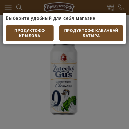
Выберите удобный для себя магазин
/Б
Пиво из Казахстана
Пиво Жатецкий Гусь №0 бе
Пиво Жатецкий Гусь №0 безалк 0,45 ж/б
ПРОДУКТОФФ
ПРОДУКТОФФ КАБАНБАЙ
КРЫЛОВА
БАТЫРА