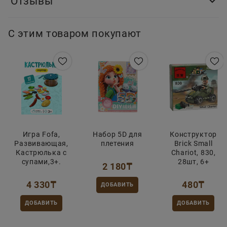
Отзывы
С этим товаром покупают
Игра Fofa,
Набор 5D для
Конструктор
Развивающая,
плетения
Brick Small
Кастрюлька с
Chariot, 830,
супами,3+.
28шт, 6+
2 180
₸
4 330
₸
480
₸
ДОБАВИТЬ
ДОБАВИТЬ
ДОБАВИТЬ