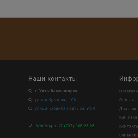
Наши контакты
Инфо
г. Усть-Каменогорск
О магаз
улица Крылова, 106
Оплата
улица Кабанбай батыра, 91/4
Доставк
Как зака
WhatsApp:
+7 (707) 305 25 25
Контакт
Ваканси