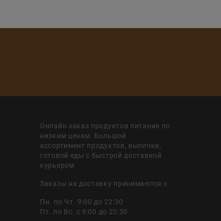
Онлайн заказ продуктов питания по
низким ценам. Большой
ассортимент продуктов, выпечки,
готовой еды с быстрой доставкой
курьером
Заказы на доставку принимаются с
Пн. по Чт. 9:00 до 22:30
Пт. по Вс. с 9:00 до 23:30