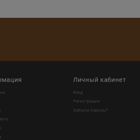
рмация
Личный кабинет
ине
Вход
Регистрация
а
Забыли пароль?
зать
ы
и