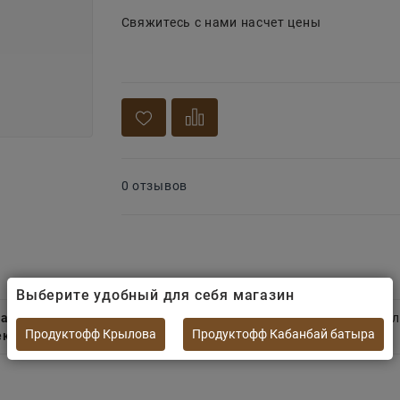
Свяжитесь с нами насчет цены
0 отзывов
Выберите удобный для себя магазин
а)
— это классическая закуска для всей семьи. Отборное фил
Продуктофф Крылова
Продуктофф Кабанбай батыра
екстуру
. Идеально подходит к картофелю.