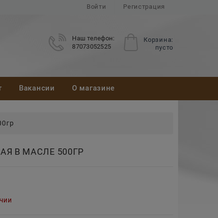
Войти
Регистрация
Наш телефон:
Корзина:
87073052525
пусто
т
Вакансии
О магазине
00гр
Я В МАСЛЕ 500ГР
ичии