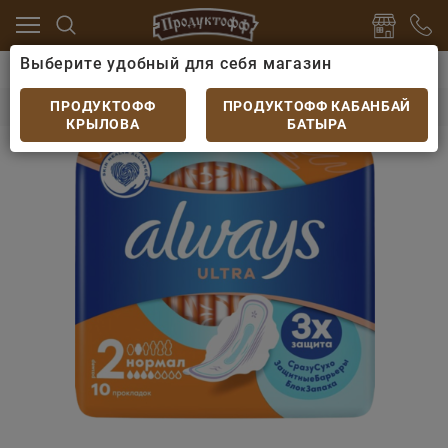
Выберите удобный для себя магазин
дства
Средства гигиены
Прокладки Always Ultra 
Прокладки Always Ultra Normal 10шт
ПРОДУКТОФФ
ПРОДУКТОФФ КАБАНБАЙ
КРЫЛОВА
БАТЫРА