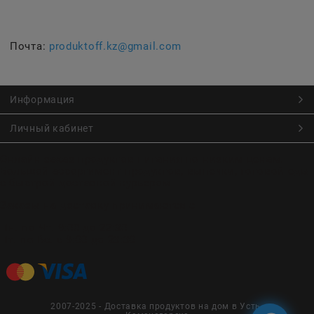
Почта:
produktoff.kz@gmail.com
Информация
Личный кабинет
Онлайн заказ продуктов питания по низким ценам.
Большой ассортимент продуктов, выпечки, готовой еды
с быстрой доставкой курьером
Заказы на доставку принимаются с
Пн. по Чт. 9:00 до 22:30
Пт. по Вс. с 9:00 до 23:30
2007-2025 - Доставка продуктов на дом в Усть-