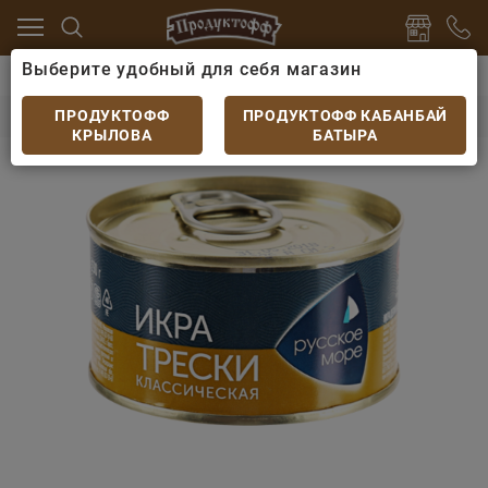
Выберите удобный для себя магазин
орепродукты
Икра
РМ Икра трески классическая 
РМ Икра трески классическая 130гр
ПРОДУКТОФФ
ПРОДУКТОФФ КАБАНБАЙ
КРЫЛОВА
БАТЫРА