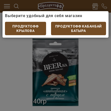
Выберите удобный для себя магазин
ву
Рыбные снеки
Рыбка BEERka янтарная с перце
Рыбка BEERka янтарная с перцем сушенная
ПРОДУКТОФФ
ПРОДУКТОФФ КАБАНБАЙ
40гр
КРЫЛОВА
БАТЫРА