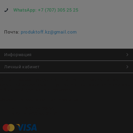
WhatsApp:
+7 (707) 305 25 25
Почта:
produktoff.kz@gmail.com
Информация
Личный кабинет
Онлайн заказ продуктов питания по низким ценам.
Большой ассортимент продуктов, выпечки, готовой еды
с быстрой доставкой курьером
Заказы на доставку принимаются с
Пн. по Чт. 9:00 до 22:30
Пт. по Вс. с 9:00 до 23:30