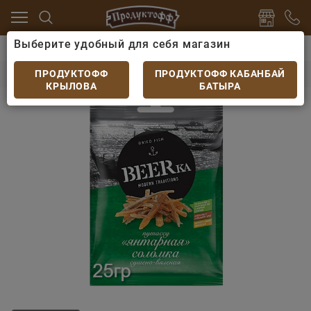
Выберите удобный для себя магазин
 пиву
Рыбные снеки
Рыбка BEERka янтарная соло
Рыбка BEERka янтарная соломка сушеная 25гр
ПРОДУКТОФФ
ПРОДУКТОФФ КАБАНБАЙ
КРЫЛОВА
БАТЫРА