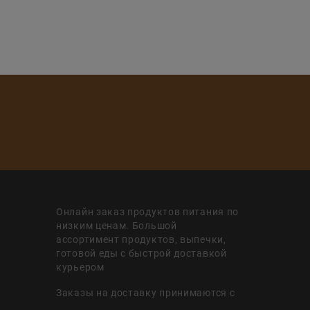
Онлайн заказ продуктов питания по
низким ценам. Большой
ассортимент продуктов, выпечки,
готовой еды с быстрой доставкой
курьером
Заказы на доставку принимаются с