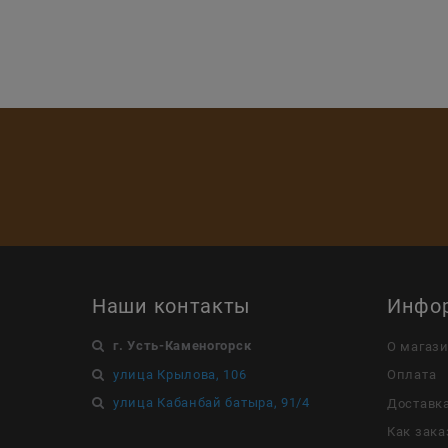
Наши контакты
Инфо
г. Усть-Каменогорск
О магаз
улица Крылова, 106
Оплата
улица Кабанбай батыра, 91/4
Доставк
Как зака