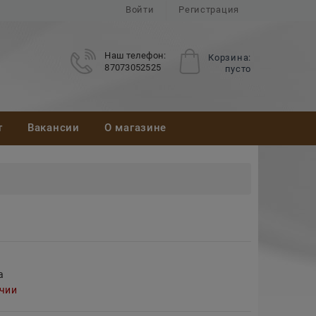
Войти
Регистрация
Наш телефон:
Корзина:
87073052525
пусто
т
Вакансии
О магазине
а
ичии