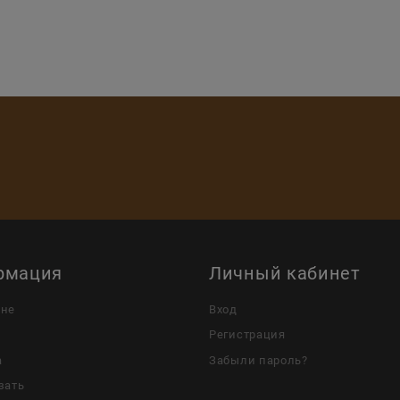
рмация
Личный кабинет
ине
Вход
Регистрация
а
Забыли пароль?
зать