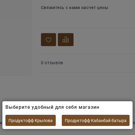
Свяжитесь с нами насчет цены
0 отзывов
Выберите удобный для себя магазин
Продуктофф Крылова
Продуктофф Кабанбай батыра
х семечек для больших компаний
. Звонко щелкают и не па