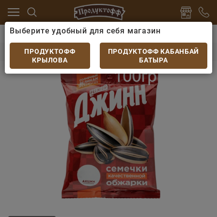
Выберите удобный для себя магазин
 пиву
Арахис, фисташки, семечки
Семечки Джинн 
Семечки Джинн Полосатые 100гр
ПРОДУКТОФФ
ПРОДУКТОФФ КАБАНБАЙ
КРЫЛОВА
БАТЫРА