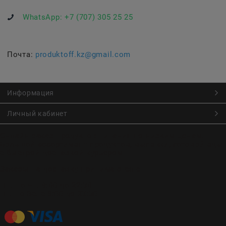
WhatsApp:
+7 (707) 305 25 25
Почта:
produktoff.kz@gmail.com
Информация
Личный кабинет
Онлайн заказ продуктов питания по низким ценам.
Большой ассортимент продуктов, выпечки, готовой еды
с быстрой доставкой курьером
Заказы на доставку принимаются с
Пн. по Чт. 9:00 до 22:30
Пт. по Вс. с 9:00 до 23:30