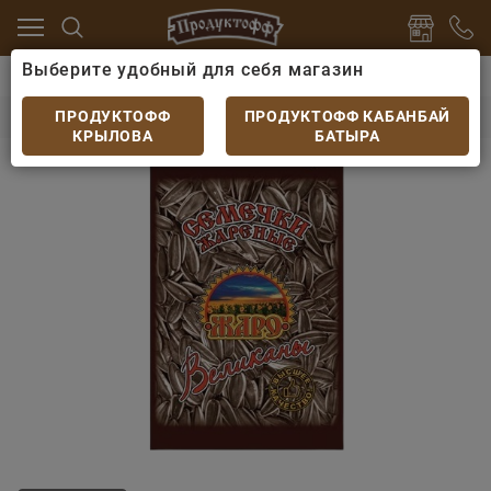
Выберите удобный для себя магазин
ву
Арахис, фисташки, семечки
Семечки Жаро Вел
Семечки Жаро Великаны 150гр
ПРОДУКТОФФ
ПРОДУКТОФФ КАБАНБАЙ
КРЫЛОВА
БАТЫРА