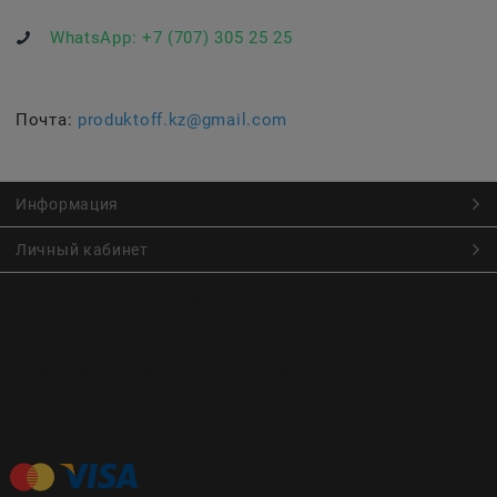
WhatsApp:
+7 (707) 305 25 25
Почта:
produktoff.kz@gmail.com
Информация
Личный кабинет
Онлайн заказ продуктов питания по низким ценам.
Большой ассортимент продуктов, выпечки, готовой еды
с быстрой доставкой курьером
Заказы на доставку принимаются с
Пн. по Чт. 9:00 до 22:30
Пт. по Вс. с 9:00 до 23:30