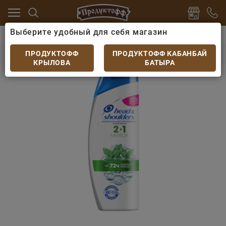
Выберите удобный для себя магазин
ва
Средства гигиены
Шампунь Head & Shoulders 
Шампунь Head & Shoulders 2в1 Ментол 200мл
ПРОДУКТОФФ
ПРОДУКТОФФ КАБАНБАЙ
КРЫЛОВА
БАТЫРА