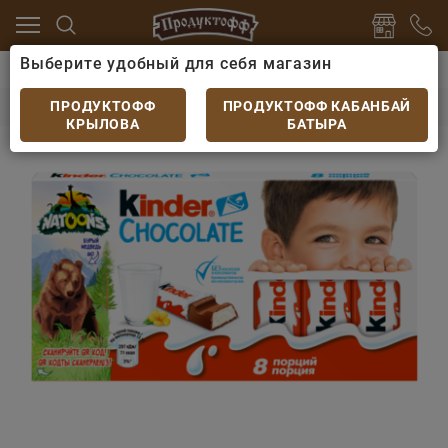
Выберите удобный для себя магазин
серты
Шоколад
Шоколад Kinder Chocolate молочн
Шоколад Kinder Chocolate молочный Т8
ПРОДУКТОФФ
ПРОДУКТОФФ КАБАНБАЙ
КРЫЛОВА
БАТЫРА