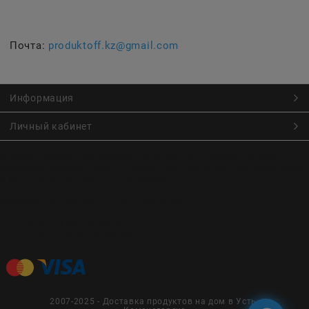
Почта:
produktoff.kz@gmail.com
Информация
Личный кабинет
Онлайн заказ продуктов питания по низким ценам.
Большой ассортимент продуктов, выпечки, готовой еды
с быстрой доставкой курьером
Заказы на доставку принимаются с
Пн. по Чт. 9:00 до 22:30
Пт. по Вс. с 9:00 до 23:30
2007-2025 - Доставка продуктов на дом в Усть-