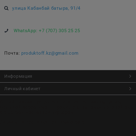
улица Кабанбай батыра, 91/4
WhatsApp:
+7 (707) 305 25 25
Почта:
produktoff.kz@gmail.com
Информация
Личный кабинет
Онлайн заказ продуктов питания по низким ценам.
Большой ассортимент продуктов, выпечки, готовой еды
с быстрой доставкой курьером
Заказы на доставку принимаются с
Пн. по Чт. 9:00 до 22:30