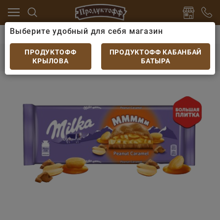
Выберите удобный для себя магазин
серты
Шоколад
Шоколад Милка с арахисом и ка
Шоколад Милка с арахисом и карамелью
ПРОДУКТОФФ
ПРОДУКТОФФ КАБАНБАЙ
276гр
КРЫЛОВА
БАТЫРА