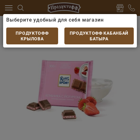
Выберите удобный для себя магазин
серты
Шоколад
Шоколад Ritter Sport Клубника с 
Шоколад Ritter Sport Клубника с йогуртом
ПРОДУКТОФФ
ПРОДУКТОФФ КАБАНБАЙ
100гр
КРЫЛОВА
БАТЫРА