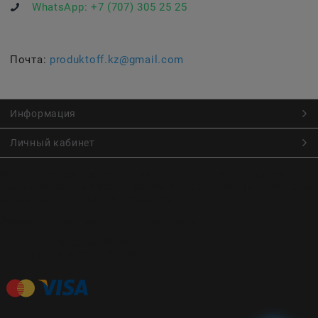
WhatsApp:
+7 (707) 305 25 25
Почта:
produktoff.kz@gmail.com
Информация
Личный кабинет
Онлайн заказ продуктов питания по низким ценам.
Большой ассортимент продуктов, выпечки, готовой еды
с быстрой доставкой курьером
Заказы на доставку принимаются с
Пн. по Чт. 9:00 до 22:30
Пт. по Вс. с 9:00 до 23:30