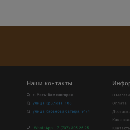
Наши контакты
Инфо
г. Усть-Каменогорск
О магаз
улица Крылова, 106
Оплата
улица Кабанбай батыра, 91/4
Доставк
Как зака
WhatsApp:
+7 (707) 305 25 25
Контакт