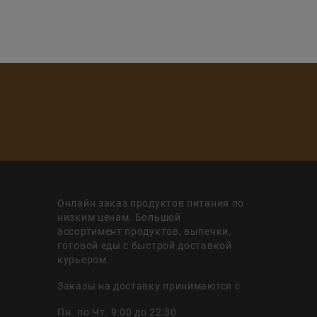
Онлайн заказ продуктов питания по
низким ценам. Большой
ассортимент продуктов, выпечки,
готовой еды с быстрой доставкой
курьером
Заказы на доставку принимаются с
Пн. по Чт. 9:00 до 22:30