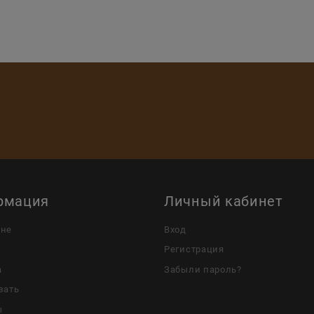
рмация
Личный кабинет
ине
Вход
Регистрация
а
Забыли пароль?
зать
ы