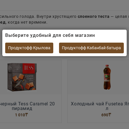
сильного голода. Внутри хрустящего
слоеного теста
— целая
бед
, когда нет времени.
Выберите удобный для себя магазин
Продуктофф Крылова
Продуктофф Кабанбай батыра
черный Tess Caramel 20
Холодный чай Fusetea Я
пирамид
л
1 010
₸
690
₸