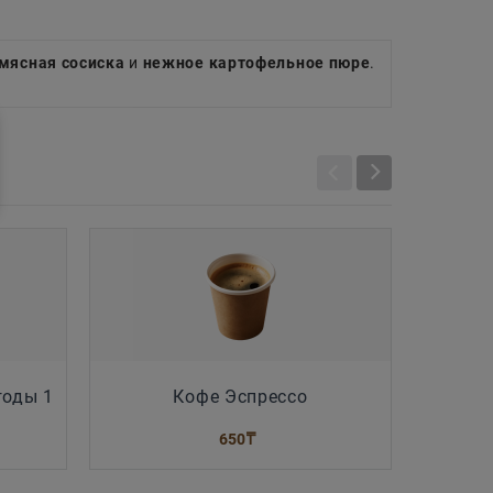
мясная сосиска
и
нежное картофельное пюре
.
годы 1
Кофе Эспрессо
Чай ч
Ceyl
650
₸