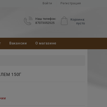
Войти
Регистрация
Наш телефон:
Корзина:
87073052525
пусто
т
Вакансии
О магазине
ЛЕМ 150Г
ичии