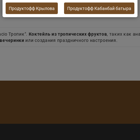
Продуктофф Крылова
Продуктофф Кабанбай батыра
cio Тропик".
Коктейль из тропических фруктов
, таких как ан
 вечеринки
или создания праздничного настроения.