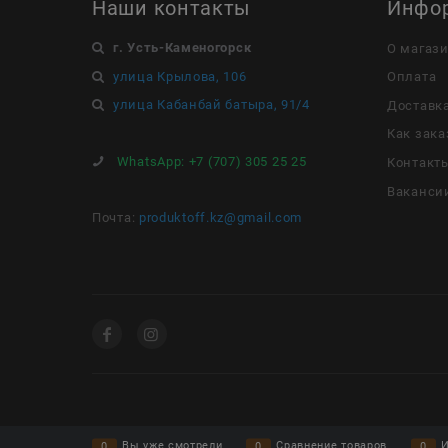
Наши контакты
Инфо
г. Усть-Каменогорск
О магаз
улица Крылова, 106
Оплата
улица Кабанбай батыра, 91/4
Доставк
Как зака
WhatsApp:
+7 (707) 305 25 25
Контакт
Ваканси
Почта:
produktoff.kz@gmail.com
Вы уже смотрели
Сравнение товаров
И
0
0
0