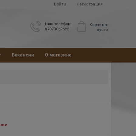
Войти
Регистрация
Наш телефон:
Корзина:
87073052525
пусто
т
Вакансии
О магазине
ичии