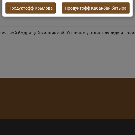
Продуктофф Крылова
Продуктофф Кабанбай батыра
приятной бодрящей кислинкой. Отлично утоляет жажду и тони