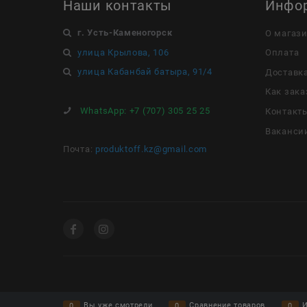
Наши контакты
Инфо
г. Усть-Каменогорск
О магаз
улица Крылова, 106
Оплата
улица Кабанбай батыра, 91/4
Доставк
Как зака
WhatsApp:
+7 (707) 305 25 25
Контакт
Ваканси
Почта:
produktoff.kz@gmail.com
Вы уже смотрели
Сравнение товаров
И
0
0
0