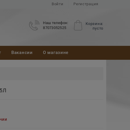
Войти
Регистрация
Наш телефон:
Корзина:
87073052525
пусто
т
Вакансии
О магазине
95Л
ичии