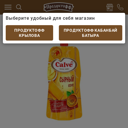
Выберите удобный для себя магазин
 и сиропы
Соусы, маринады
Соус Calve Сырный 2
Соус Calve Сырный 230гр
ПРОДУКТОФФ
ПРОДУКТОФФ КАБАНБАЙ
КРЫЛОВА
БАТЫРА