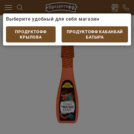
Выберите удобный для себя магазин
иропы
Соусы, маринады
Соус Медведь Любимый У
Соус Медведь Любимый Устричный 210гр
ПРОДУКТОФФ
ПРОДУКТОФФ КАБАНБАЙ
КРЫЛОВА
БАТЫРА