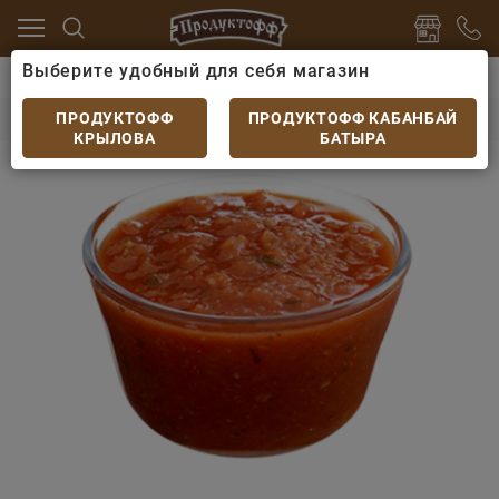
Выберите удобный для себя магазин
чие закуски, готовые блюда
Закуски
Соус Сальса
Соус Сальса порц
ПРОДУКТОФФ
ПРОДУКТОФФ КАБАНБАЙ
КРЫЛОВА
БАТЫРА