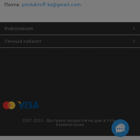
Почта:
produktoff.kz@gmail.com
Информация
Личный кабинет
Онлайн заказ продуктов питания по низким ценам.
Большой ассортимент продуктов, выпечки, готовой еды
с быстрой доставкой курьером
Заказы на доставку принимаются с
Пн. по Чт. 9:00 до 22:30
Пт. по Вс. с 9:00 до 23:30
2007-2025 - Доставка продуктов на дом в Усть-
Каменогорске