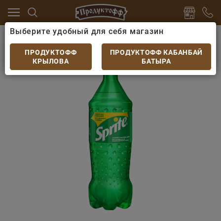
Выберите удобный для себя магазин
ки
Лимонады и газированные напитки
Напиток С
Напиток Спрайт 1л
ПРОДУКТОФФ
ПРОДУКТОФФ КАБАНБАЙ
КРЫЛОВА
БАТЫРА