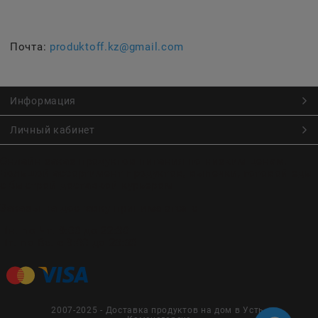
Почта:
produktoff.kz@gmail.com
Информация
Личный кабинет
Онлайн заказ продуктов питания по низким ценам.
Большой ассортимент продуктов, выпечки, готовой еды
с быстрой доставкой курьером
Заказы на доставку принимаются с
Пн. по Чт. 9:00 до 22:30
Пт. по Вс. с 9:00 до 23:30
2007-2025 - Доставка продуктов на дом в Усть-