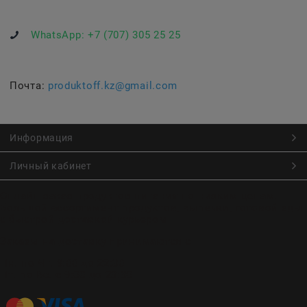
WhatsApp:
+7 (707) 305 25 25
Почта:
produktoff.kz@gmail.com
Информация
Личный кабинет
Онлайн заказ продуктов питания по низким ценам.
Большой ассортимент продуктов, выпечки, готовой еды
с быстрой доставкой курьером
Заказы на доставку принимаются с
Пн. по Чт. 9:00 до 22:30
Пт. по Вс. с 9:00 до 23:30