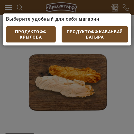
Выберите удобный для себя магазин
к пиву
Сыр Чечил, Сыр Бочонок
Сыр чечил Косичк
Сыр чечил Косичка кг
ПРОДУКТОФФ
ПРОДУКТОФФ КАБАНБАЙ
КРЫЛОВА
БАТЫРА