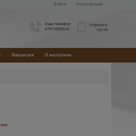
Войти
Регистрация
Наш телефон:
Корзина:
87073052525
пусто
т
Вакансии
О магазине
м
ичии