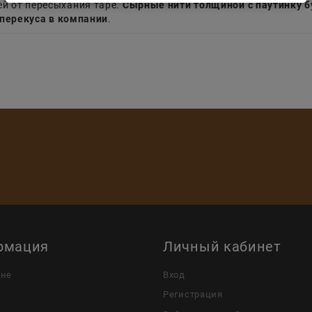
й от пересыхания таре.
Сырные нити толщиной с паутинку б
 перекуса в компании
.
рмация
Личный кабинет
ине
Вход
Регистрация