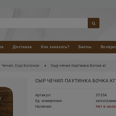
та
Доставка
Как заказать?
Баллы
Возвра
 Чечил, Сыр Бочонок
Сыр чечил паутинка Бочка кг
СЫР ЧЕЧИЛ ПАУТИНКА БОЧКА КГ
Артикул:
37354
Ед. измерения:
килограм
Наличие:
Нет в нал