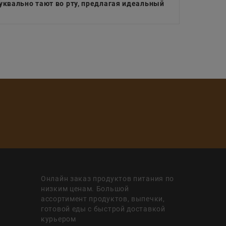
уквально тают во рту, предлагая идеальный
Онлайн заказ продуктов питания по
низким ценам. Большой
ассортимент продуктов, выпечки,
готовой еды с быстрой доставкой
курьером