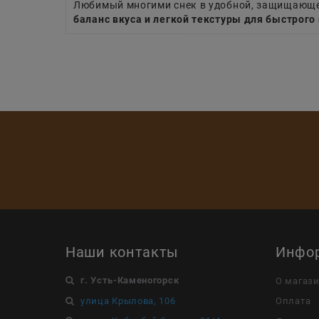
Любимый многими снек в удобной, защищающе
баланс вкуса и легкой текстуры для быстрого
Наши контакты
Инфо
г. Усть-Каменогорск
О магаз
улица Крылова, 106
Оплата