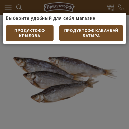
Выберите удобный для себя магазин
Рыба и морепродукты
Рыба вяленая
Сырок вял
Сырок вяленый
ПРОДУКТОФФ
ПРОДУКТОФФ КАБАНБАЙ
КРЫЛОВА
БАТЫРА