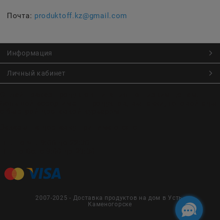
Почта:
produktoff.kz@gmail.com
Информация
Личный кабинет
Онлайн заказ продуктов питания по низким ценам.
Большой ассортимент продуктов, выпечки, готовой еды
с быстрой доставкой курьером
Заказы на доставку принимаются с
Пн. по Чт. 9:00 до 22:30
Пт. по Вс. с 9:00 до 23:30
2007-2025 - Доставка продуктов на дом в Усть-
Каменогорске