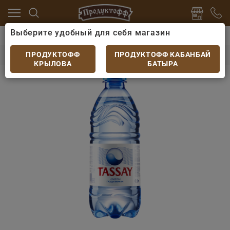
Выберите удобный для себя магазин
питки
Минеральная вода
Вода Тассай негазирован
Вода Тассай негазированная 0,5л
ПРОДУКТОФФ
ПРОДУКТОФФ КАБАНБАЙ
КРЫЛОВА
БАТЫРА