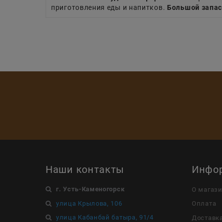
приготовления еды и напитков.
Большой запас
Наши контакты
Инфо
г. Усть-Каменогорск
О магаз
улица Крылова, 106
Оплата
улица Кабанбай батыра, 91/4
Доставк