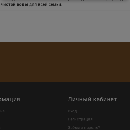
 чистой воды
для всей семьи.
рмация
Личный кабинет
ине
Вход
Регистрация
а
Забыли пароль?