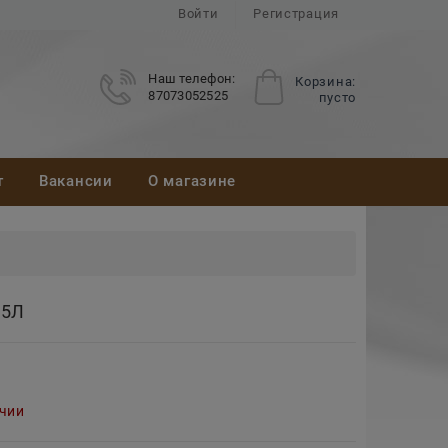
Войти
Регистрация
Наш телефон:
Корзина:
87073052525
пусто
т
Вакансии
О магазине
 5Л
ичии