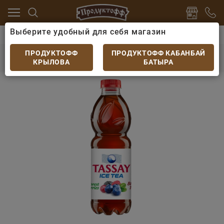
Выберите удобный для себя магазин
ки
Холодный чай
Холодный чай Tassay Ice Tea Че
Холодный чай Tassay Ice Tea Черный лесные
ПРОДУКТОФФ
ПРОДУКТОФФ КАБАНБАЙ
ягоды 0,5л
КРЫЛОВА
БАТЫРА