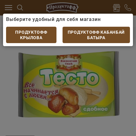
Выберите удобный для себя магазин
Заморозка
Тесто
Тесто Смак сдобное дрожжево
Тесто Смак сдобное дрожжевое 1кг
ПРОДУКТОФФ
ПРОДУКТОФФ КАБАНБАЙ
КРЫЛОВА
БАТЫРА