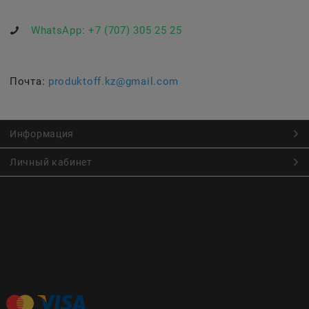
WhatsApp:
+7 (707) 305 25 25
Почта:
produktoff.kz@gmail.com
Информация
Личный кабинет
Онлайн заказ продуктов питания по низким ценам.
Большой ассортимент продуктов, выпечки, готовой еды
с быстрой доставкой курьером
Заказы на доставку принимаются с
Пн. по Чт. 9:00 до 22:30
Пт. по Вс. с 9:00 до 23:30