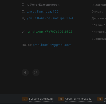
г. Усть-Каменогорск
О магаз
улица Крылова, 106
Оплата
улица Кабанбай батыра, 91/4
Доставк
Как зака
WhatsApp:
+7 (707) 305 25 25
Контакт
Ваканси
Почта:
produktoff.kz@gmail.com
Вы уже смотрели
Сравнение товаров
И
0
0
0