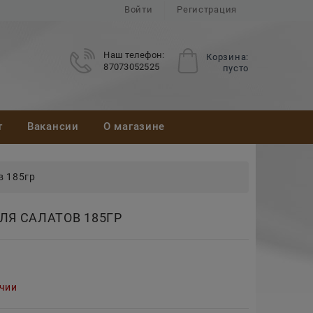
Войти
Регистрация
Наш телефон:
Корзина:
87073052525
пусто
т
Вакансии
О магазине
в 185гр
ЛЯ САЛАТОВ 185ГР
ичии