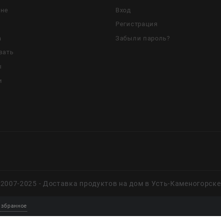
ине
Вход
Регистрация
а
Забыли пароль?
зать
ы
и
2007-2025 - Доставка продуктов на дом в Усть-Каменогорске
збранное