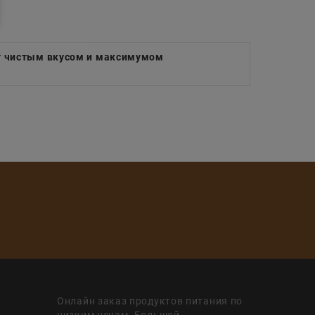
т чистым вкусом и максимумом
Онлайн заказ продуктов питания по
низким ценам. Большой