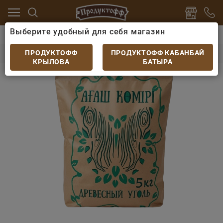
Выберите удобный для себя магазин
Алкоголь, сертификаты
Уголь
Уголь древесный
Уголь древесный 5кг
ПРОДУКТОФФ
ПРОДУКТОФФ КАБАНБАЙ
КРЫЛОВА
БАТЫРА