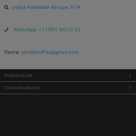
улица Кабанбай батыра, 91/4
WhatsApp:
+7 (707) 305 25 25
Почта:
produktoff.kz@gmail.com
Информация
Личный кабинет
Онлайн заказ продуктов питания по низким ценам.
Большой ассортимент продуктов, выпечки, готовой еды
с быстрой доставкой курьером
Заказы на доставку принимаются с
Пн. по Чт. 9:00 до 22:30