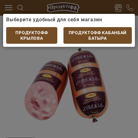
Выберите удобный для себя магазин
ица, колбасы
Ветчина
Ветчина Рубиком Говяжья 
Ветчина Рубиком Говяжья 400гр
ПРОДУКТОФФ
ПРОДУКТОФФ КАБАНБАЙ
КРЫЛОВА
БАТЫРА