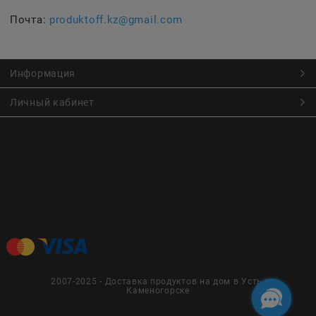
Почта:
produktoff.kz@gmail.com
Информация
Личный кабинет
Онлайн заказ продуктов питания по низким ценам.
Большой ассортимент продуктов, выпечки, готовой еды
с быстрой доставкой курьером
Заказы на доставку принимаются с
Пн. по Чт. 9:00 до 22:30
Пт. по Вс. с 9:00 до 23:30
2007-2025 - Доставка продуктов на дом в Усть-
Каменогорске