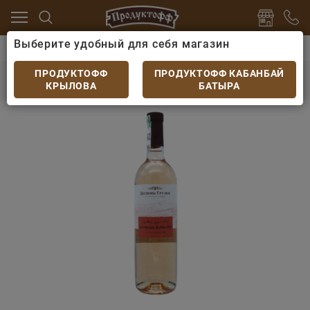
Выберите удобный для себя магазин
но
Вино Грузия, Молдова
Вино Долины Грузии Ала
Вино Долины Грузии Алазанская долина роз.п/
ПРОДУКТОФФ
ПРОДУКТОФФ КАБАНБАЙ
сл 0,75л
КРЫЛОВА
БАТЫРА