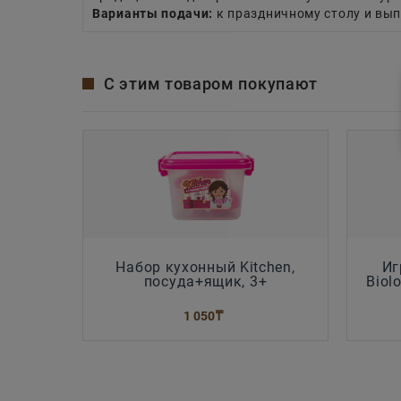
Варианты подачи:
к праздничному столу и вып
С этим товаром покупают
Hабор кухонный Kitchen,
Иг
посуда+ящик, 3+
Biol
1 050
₸