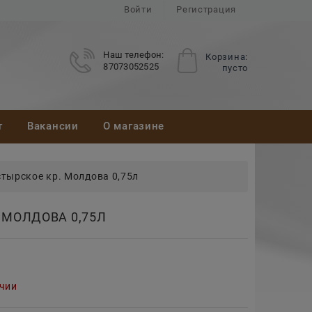
Войти
Регистрация
Наш телефон:
Корзина:
87073052525
пусто
т
Вакансии
О магазине
тырское кр. Молдова 0,75л
 МОЛДОВА 0,75Л
ичии