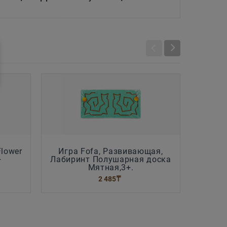
Flower
Игра Fofa, Развивающая,
Констр
+
Лабиринт Полушарная доска
з
Мятная,3+.
2 485
₸