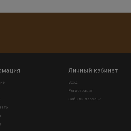
рмация
Личный кабинет
ине
Вход
Регистрация
а
Забыли пароль?
зать
ы
и