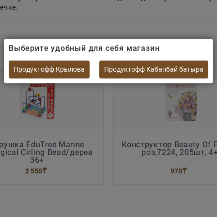
ечке.
Выберите удобный для себя магазин
Продуктофф Крылова
Продуктофф Кабанбай батыра
рушка EduTree Marine
Конструктор Beauty Of 
ogical Cirling Bead/дерев
роз,7224, 205шт, 4
36+
2 550
₸
970
₸