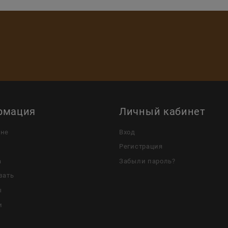
рмация
Личный кабинет
ине
Вход
Регистрация
а
Забыли пароль?
зать
ы
и