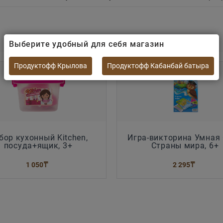
Выберите удобный для себя магазин
Продуктофф Крылова
Продуктофф Кабанбай батыра
бор кухонный Kitchen,
Игра-викторина Умная
посуда+ящик, 3+
Страны мира, 6+
1 050
₸
2 295
₸