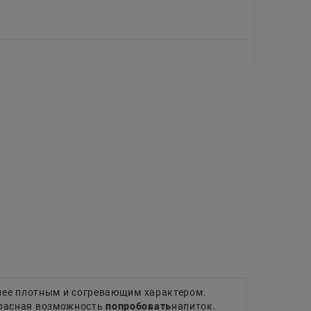
лее плотным и согревающим характером.
расная возможность
попробовать
напиток.