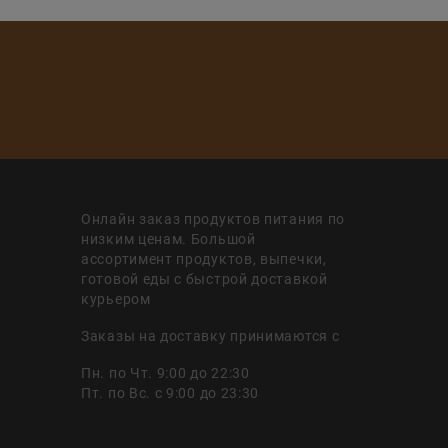
Онлайн заказ продуктов питания по
низким ценам. Большой
ассортимент продуктов, выпечки,
готовой еды с быстрой доставкой
курьером
Заказы на доставку принимаются с
Пн. по Чт. 9:00 до 22:30
Пт. по Вс. с 9:00 до 23:30