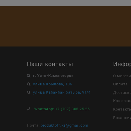
Наши контакты
Инфо
г. Усть-Каменогорск
О магаз
улица Крылова, 106
Оплата
улица Кабанбай батыра, 91/4
Доставк
Как зака
WhatsApp:
+7 (707) 305 25 25
Контакт
Ваканси
Почта:
produktoff.kz@gmail.com