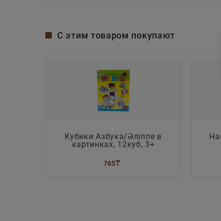
С этим товаром покупают
Кубики Азбука/Әліппе в
Hа
картинках, 12куб, 3+
765
₸