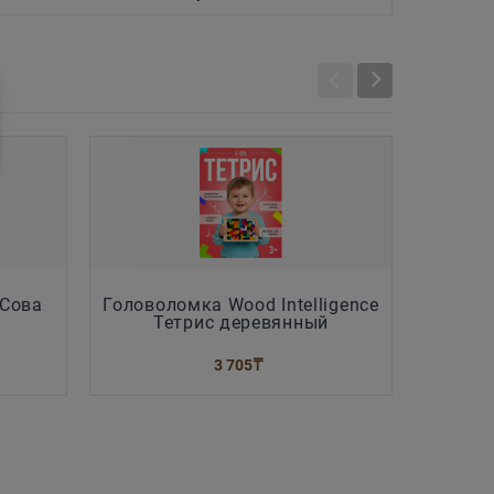
 Сова
Головоломка Wood Intelligence
Обуча
Тетрис деревянный
д
"Кара
3 705
₸