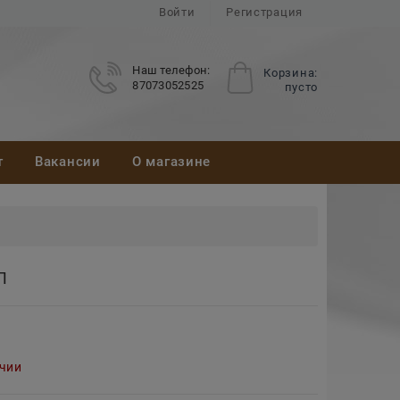
Войти
Регистрация
Наш телефон:
Корзина:
87073052525
пусто
т
Вакансии
О магазине
Л
ичии