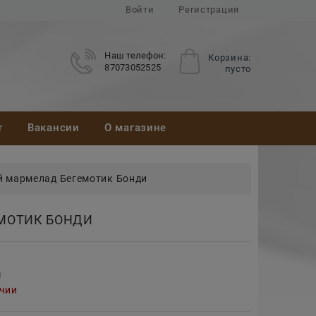
Войти
Регистрация
Наш телефон:
Корзина:
87073052525
пусто
т
Вакансии
О магазине
 мармелад Бегемотик Бонди
МОТИК БОНДИ
м
ичии