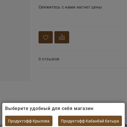
Свяжитесь с нами насчет цены
0 отзывов
Выберите удобный для себя магазин
Продуктофф Крылова
Продуктофф Кабанбай батыра
ьких.
Мармеладки в форме забавных героев обладают сочн