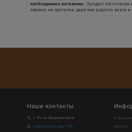
необходимые витамины
. Продукт изготовлен 
перекус на прогулке, даря ему радость вкуса и
Наши контакты
Инфо
г. Усть-Каменогорск
О магаз
улица Крылова, 106
Оплата