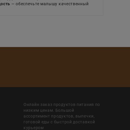
дость
— обеспечьте малышу качественный
Онлайн заказ продуктов питания по
низким ценам. Большой
ассортимент продуктов, выпечки,
готовой еды с быстрой доставкой
курьером